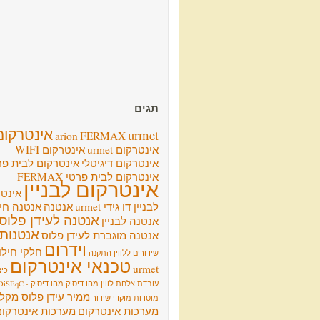
תגים
אינטרקום
urmet
arion
FERMAX
אינטרקום urmet
אינטרקום WIFI
אינטרקום דיגיטלי
אינטרקום לבית פר
אינטרקום לבית פרטי FERMAX
אינטרקום לבניין
אינט
לבניין דו גידי urmet
אנטנה
אנטנה חיצ
אנטנה לעידן פלוס
אנטנה לבניין
אנטנות
אנטנה מוגברת לעידן פלוס
וידרום
חלקי חילו
שידורים ללווין
התקנה
טכנאי אינטרקום
urmet
כיצ
עובדת צלחת לווין
מהו דיסיק
מהו דיסיק - DiSEqC
ממיר עידן פלוס מקל
מוסדות
מוקדי שידור
מערכות אינטרקום
מערכות אינטרקום