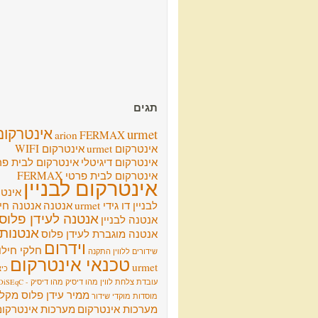
תגים
אינטרקום
urmet
arion
FERMAX
אינטרקום urmet
אינטרקום WIFI
אינטרקום דיגיטלי
אינטרקום לבית פר
אינטרקום לבית פרטי FERMAX
אינטרקום לבניין
אינט
לבניין דו גידי urmet
אנטנה
אנטנה חיצ
אנטנה לעידן פלוס
אנטנה לבניין
אנטנות
אנטנה מוגברת לעידן פלוס
וידרום
חלקי חילו
שידורים ללווין
התקנה
טכנאי אינטרקום
urmet
כיצ
עובדת צלחת לווין
מהו דיסיק
מהו דיסיק - DiSEqC
ממיר עידן פלוס מקל
מוסדות
מוקדי שידור
מערכות אינטרקום
מערכות אינטרקום