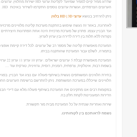
שדרוג ממיר קיים לממיר שמיועד לקליטת ערוצ
הערוצים הצרפתיים, ועשרות ערוצים נוספים התקדמו לשידור באיכות HD.
ניתן להרחיב בנושא
ערוצי HD | 3D בלווין
לאחרונה, באזור זה נעשה שימוש בהתקנת מערכות קליטה מלוויינים מרכזיות בב
ועד הבניין עצמו. פתרון של מערכת מרכזית הינה אחת הפתרונות היצירתיי
נקודות ללא תלות בין דירה לדירה ובין ערוץ לערוץ.
המערכת מאפשרת קליטה של מספר רב של ערוצים. לכל דירה קיימת אופציה ל
בתמורה, לשלם עבור המערכת שהותקנה בביתו.
המערכת מאפ
בשפות רבות, איטלקית, צרפתית, רומנית, רוסית, גרוזינית, טורקית עוד …
בחירת הלווינים המשותפים נעשית בשיתוף פעולה עם נציג ועד הבניין. בפג
הלוויינים שייכללו במערכת המשותפת. ניתן להתרשם ברשימת הערוצים הח
במקומות רבים אנו מתקינים את המערכת בשיתוף פעולה מלא עם דיירי הבניין
הדירות המעוניינות לקחת חלק בה.
שירות ואחריות שנתית על כל המערכת מבית מור תקשורת.
נשמח לראותכם בין לקוחותינו.