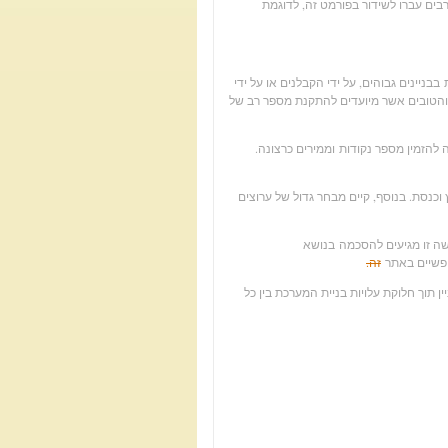
י HD ישירות מהלווין. ערוצים רבים עברו לשידור בפורמט זה, לדוגמת
ניינים גבוהים, על ידי הקבלנים או על ידי
ם והטובים אשר מיועדים להתקנת מספר רב של
הזמין מספר נקודות וממירים כרצונה.
שרת קבלת 5 ערוצים ישראלים : ערוץ 10 ערוץ 11 ערוץ 22 ערוץ וכנסת. בנוסף, קיים מבחר גדול של ערוצים
ישה זו מגיעים להסכמה בנושא
ופשיים באתר
זה.
 תוך חלוקת עלויות בניית המערכת בין כל