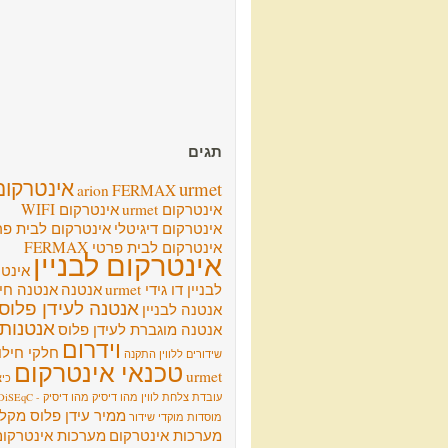
תגים
אינטרקום
urmet
arion
FERMAX
אינטרקום urmet
אינטרקום WIFI
אינטרקום דיגיטלי
אינטרקום לבית פר
אינטרקום לבית פרטי FERMAX
אינטרקום לבניין
אינט
לבניין דו גידי urmet
אנטנה
אנטנה חיצ
אנטנה לעידן פלוס
אנטנה לבניין
אנטנות
אנטנה מוגברת לעידן פלוס
וידרום
חלקי חילו
שידורים ללווין
התקנה
טכנאי אינטרקום
urmet
כיצ
עובדת צלחת לווין
מהו דיסיק
מהו דיסיק - DiSEqC
ממיר עידן פלוס מקל
מוסדות
מוקדי שידור
מערכות אינטרקום
מערכות אינטרקום