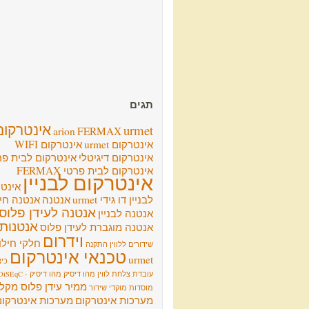
תגים
אינטרקום
urmet
arion
FERMAX
אינטרקום urmet
אינטרקום WIFI
אינטרקום דיגיטלי
אינטרקום לבית פר
אינטרקום לבית פרטי FERMAX
אינטרקום לבניין
אינט
לבניין דו גידי urmet
אנטנה
אנטנה חיצ
אנטנה לעידן פלוס
אנטנה לבניין
אנטנות
אנטנה מוגברת לעידן פלוס
וידרום
חלקי חילו
שידורים ללווין
התקנה
טכנאי אינטרקום
urmet
כיצ
עובדת צלחת לווין
מהו דיסיק
מהו דיסיק - DiSEqC
ממיר עידן פלוס מקל
מוסדות
מוקדי שידור
מערכות אינטרקום
מערכות אינטרקום